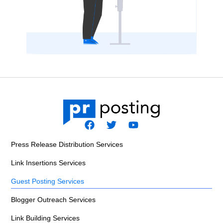
F
T
Y
a
w
o
Press Release Distribution Services
c
i
u
e
t
t
Link Insertions Services
b
t
u
o
e
b
Guest Posting Services
o
r
e
k
Blogger Outreach Services
Link Building Services