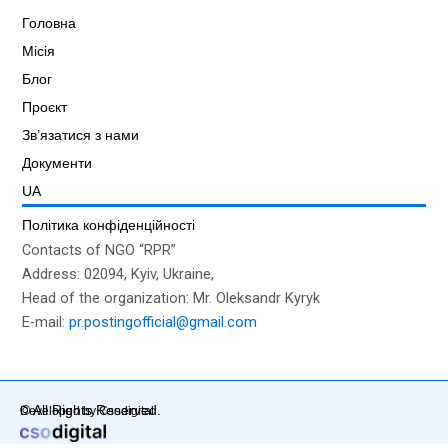
Головна
Місія
Блог
Проєкт
Зв’язатися з нами
Документи
UA
Політика конфіденційності
Contacts of NGO “RPR”
Address: 02094, Kyiv, Ukraine,
Head of the organization: Mr. Oleksandr Kyryk
E-mail:
pr.postingofficial@gmail.com
© All Rights Reserved.
Developed by Csodigital