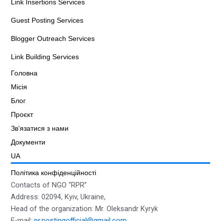
Link Insertions Services
b
t
u
o
e
b
Guest Posting Services
o
r
e
k
Blogger Outreach Services
Link Building Services
Головна
Місія
Блог
Проєкт
Зв’язатися з нами
Документи
UA
Політика конфіденційності
Contacts of NGO “RPR”
Address: 02094, Kyiv, Ukraine,
Head of the organization: Mr. Oleksandr Kyryk
E-mail:
pr.postingofficial@gmail.com