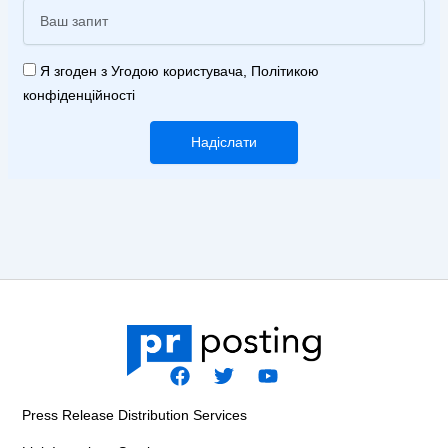
Я згоден з Угодою користувача, Політикою
конфіденційності
Надіслати
F
T
Y
a
w
o
Press Release Distribution Services
c
i
u
e
t
t