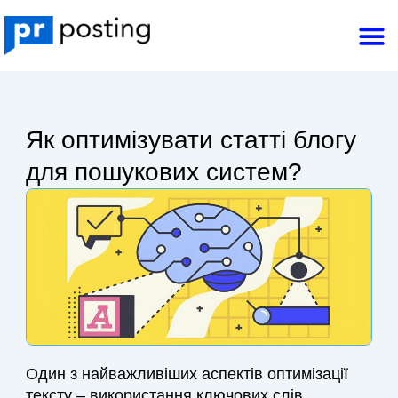
Перейти
M
до
Зв’язатися з нами
вмісту
Як оптимізувати статті блогу
для пошукових систем?
Один з найважливіших аспектів оптимізації
тексту – використання ключових слів.